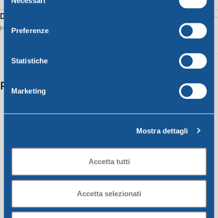
Necessari
del
consenso
Description
HO.RE.CA. WHITE GLASS cc.400
Preferenze
Statistiche
Related products
Marketing
Mostra dettagli
Accetta tutti
Accetta selezionati