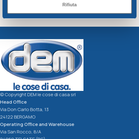
Rifiuta
HO.RE.CA. ROUND
HO.RE.CA. BLACK GLASS
TRANSPARENT SALAD
cc.270
Ho.re.ca - Smarty
Ho.re.ca - Smarty
BOWL diam. 34cm
12,42
€
1,61
€
Add To Cart
Add To Cart
© Copyright DEM le cose di casa srl
Head Office
Via Don Carlo Botta, 13
24122 BERGAMO
Operating Office and Warehouse
Via San Rocco, 8/A