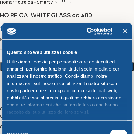
Home
Ho.re.ca - Smarty
HO.RE.CA. WHITE GLASS cc.400
1,88
€
HO.RE.CA. WHITE GLASS cc.400
Questo sito web utilizza i cookie
Utilizziamo i cookie per personalizzare contenuti ed
Add To Cart
annunci, per fornire funzionalità dei social media e per
analizzare il nostro traffico. Condividiamo inoltre
informazioni sul modo in cui utilizza il nostro sito con i
4
People watching this product now!
nostri partner che si occupano di analisi dei dati web,
pubblicità e social media, i quali potrebbero combinarle
con altre informazioni che ha fornito loro o che hanno
SKU:
48032
raccolto dal suo utilizzo dei loro servizi.
Category:
Ho.re.ca - Smarty
Share:
Selezione