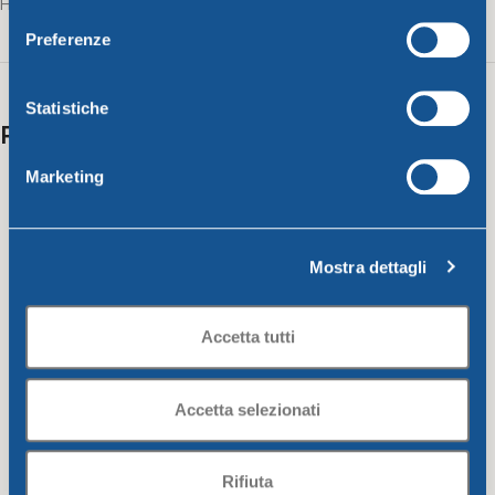
consenso
HO.RE.CA. LIME PARTY DOUBLE TRAY
Preferenze
Statistiche
Related products
Marketing
Mostra dettagli
Accetta tutti
Accetta selezionati
Rifiuta