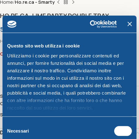
Home
Ho.re.ca - Smarty
HO.RE.CA. LIME PARTY DOUBLE TRAY
5,26
€
HO.RE.CA. LIME PARTY DOUBLE TRAY
Questo sito web utilizza i cookie
Out of stock
Utilizziamo i cookie per personalizzare contenuti ed
annunci, per fornire funzionalità dei social media e per
analizzare il nostro traffico. Condividiamo inoltre
20
People watching this product now!
informazioni sul modo in cui utilizza il nostro sito con i
nostri partner che si occupano di analisi dei dati web,
pubblicità e social media, i quali potrebbero combinarle
SKU:
47248
con altre informazioni che ha fornito loro o che hanno
Category:
Ho.re.ca - Smarty
raccolto dal suo utilizzo dei loro servizi.
Share:
Selezione
Necessari
Description
del