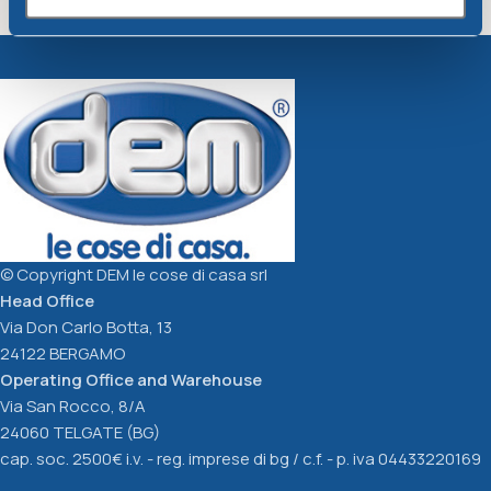
HO.RE.CA. WHITE GLASS
HO.RE.CA. ICE GLASS
cc.400
cc.400
Ho.re.ca - Smarty
Ho.re.ca - Smarty
1,88
€
1,88
€
Add To Cart
Add To Cart
© Copyright DEM le cose di casa srl
Head Office
Via Don Carlo Botta, 13
24122 BERGAMO
Operating Office and Warehouse
Via San Rocco, 8/A
24060 TELGATE (BG)
cap. soc. 2500€ i.v. - reg. imprese di bg / c.f. - p. iva 04433220169