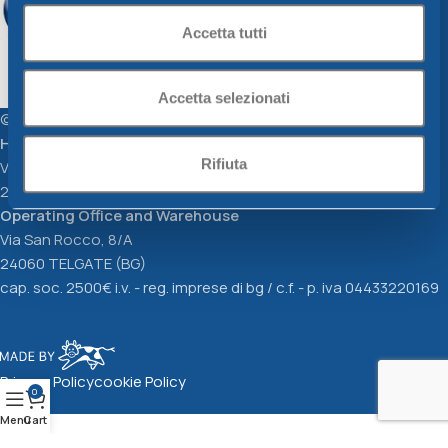
Accetta tutti
Accetta selezionati
© Copyright DEM le cose di casa srl
Head Office
Rifiuta
Via Don Carlo Botta, 13
24122 BERGAMO
Operating Office and Warehouse
Via San Rocco, 8/A
24060 TELGATE (BG)
cap. soc. 2500€ i.v. - reg. imprese di bg / c.f. - p. iva 04433220169
Privacy Policy
cookie Policy
0
Menu
Cart