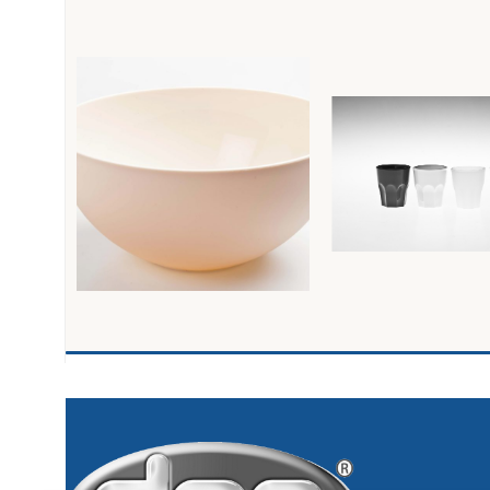
Ciotolina CM.24 bianca
HO.RE.CA. BICCHIE
GHIACCIO cc.400
Ho.re.ca - Smarty
Ho.re.ca - Smarty
6,94
€
1,88
€