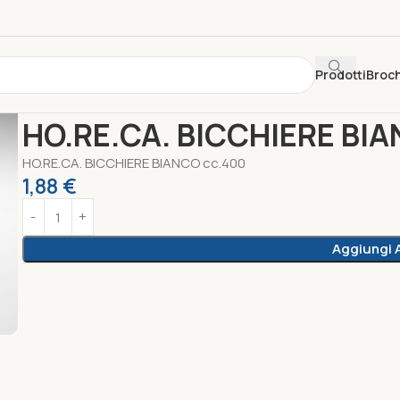
Prodotti
Broc
Home
Ho.re.ca - Smarty
HO.RE.CA. BICCHIERE BIANCO cc.40
HO.RE.CA. BICCHIERE BIA
HO.RE.CA. BICCHIERE BIANCO cc.400
1,88
€
Aggiungi A