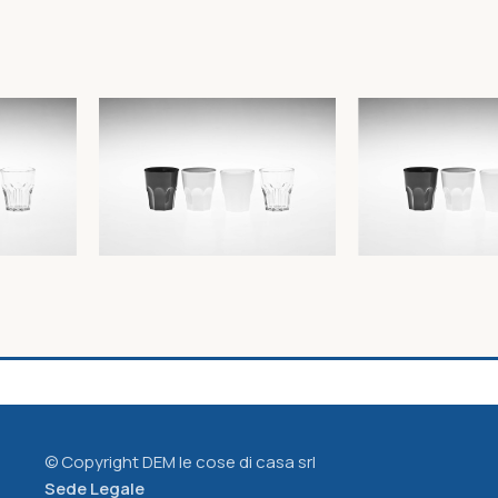
RE
HO.RE.CA. BICCHIERE
HO.RE.CA. BICCH
GHIACCIO cc.270
BIANCO cc.270
Ho.re.ca - Smarty
Ho.re.ca - Smarty
1,27
€
1,61
€
© Copyright DEM le cose di casa srl
Sede Legale