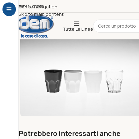
Azienda
Skip to navigation
Contatti
Skip to main content
Tutte Le Linee
Potrebbero interessarti anche