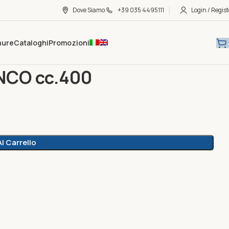
Dove Siamo
+39 035 4495111
Login / Regist
hure
Cataloghi
Promozioni
0
NCO cc.400
l Carrello