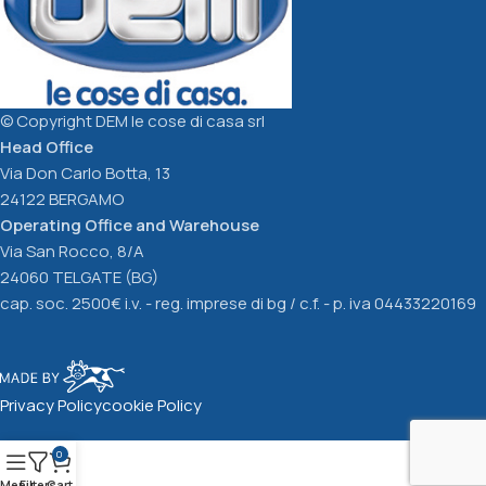
© Copyright DEM le cose di casa srl
Head Office
Via Don Carlo Botta, 13
24122 BERGAMO
Operating Office and Warehouse
Via San Rocco, 8/A
24060 TELGATE (BG)
cap. soc. 2500€ i.v. - reg. imprese di bg / c.f. - p. iva 04433220169
Privacy Policy
cookie Policy
0
Menu
Filters
Cart