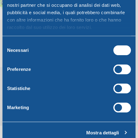
nostri partner che si occupano di analisi dei dati web,
pubblicità e social media, i quali potrebbero combinarle
con altre informazioni che ha fornito loro o che hanno
raccolto dal suo utilizzo dei loro servizi.
Selezione
FROSTY SET 6 GLASSES –
FROSTY JUMBO CUP CC.650
Necessari
del
250 cc
Frosty Line
Frosty Line
consenso
7,14
€
2,20
€
Preferenze
Add To Cart
Add To Cart
Statistiche
Marketing
Mostra dettagli