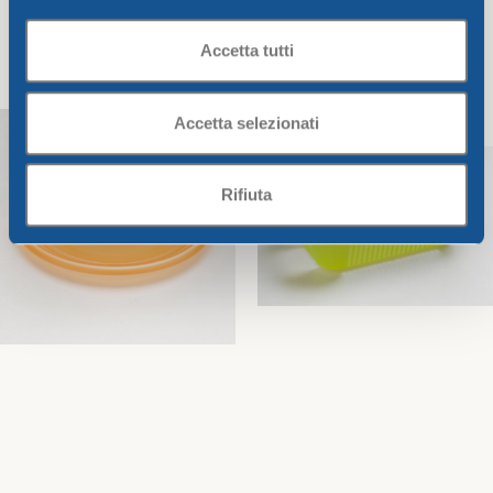
FROSTY DINNER PLATE
FROSTY SOUP PLATE cm.22
Accetta tutti
CM.25
Frosty Line
Frosty Line
2,00
€
2,00
€
Accetta selezionati
Add To Cart
Add To Cart
Rifiuta
FROSTY FRUIT PLATE cm.17
FROSTY BREAD BASKET 21 x
21 x h 8 cm
Frosty Line
Frosty Line
1,40
€
2,14
€