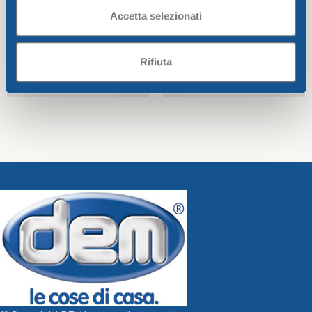
Accetta selezionati
Rifiuta
HO.RE.CA. TRANSPARENT
HO.RE.CA. WHITE GLASS
GLASS cc.400
cc.400
Ho.re.ca - Smarty
Ho.re.ca - Smarty
1,88
€
1,88
€
Add To Cart
Add To Cart