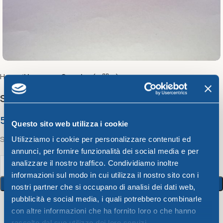
Home
Ho.re.ca - Smarty
Salad bowl diam. 20cm – assorted colors
5,10
€
Questo sito web utilizza i cookie
Salad bowl diam. 20cm – assorted colors
Utilizziamo i cookie per personalizzare contenuti ed
annunci, per fornire funzionalità dei social media e per
analizzare il nostro traffico. Condividiamo inoltre
informazioni sul modo in cui utilizza il nostro sito con i
Add To Cart
nostri partner che si occupano di analisi dei dati web,
pubblicità e social media, i quali potrebbero combinarle
con altre informazioni che ha fornito loro o che hanno
9
People watching this product now!
raccolto dal suo utilizzo dei loro servizi.