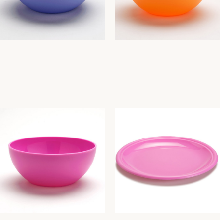
Salad bowl CM. 16 Bahia
Salad bowl CM. 20 Bahia
Bahia
Bahia
3,07
€
5,21
€
Add To Cart
Add To Cart