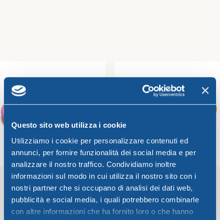
Small bowl CM.12 Bahia
Pizza plate CM.33 Bahia
Bahia
Bahia
2,07
€
3,35
€
Add To Cart
Add To Cart
Questo sito web utilizza i cookie
Utilizziamo i cookie per personalizzare contenuti ed
annunci, per fornire funzionalità dei social media e per
analizzare il nostro traffico. Condividiamo inoltre
informazioni sul modo in cui utilizza il nostro sito con i
nostri partner che si occupano di analisi dei dati web,
pubblicità e social media, i quali potrebbero combinarle
Dessert/fruits plate CM.17
Soup plate CM.22 Bahia
Bahia
con altre informazioni che ha fornito loro o che hanno