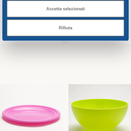
Accetta selezionati
Rifiuta
Bahia mug jug, cc.380 –
Jumbo Cup CC.650 Bahia col
assorted colors
assortiti
Bahia
Bahia
1,93
€
2,20
€
Add To Cart
Add To Cart