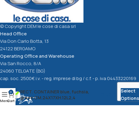
© Copyright DEM le cose di casa srl
Head Office
Via Don Carlo Botta, 13
24122 BERGAMO
Operating Office and Warehouse
Via San Rocco, 8/A
24060 TELGATE (BG)
cap. soc. 2500€ i.v. - reg. imprese di bg / c.f. - p. iva 04433220169
Select
RECT. CONTAINER blue, fuchsia,
0
6,56
€
green CM.24X17XH.12L2,4
Options
Menu
Cart
Privacy Policy
cookie Policy