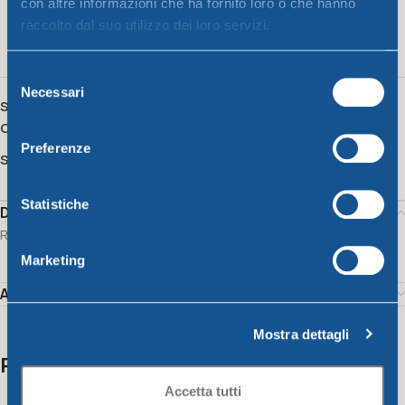
con altre informazioni che ha fornito loro o che hanno
raccolto dal suo utilizzo dei loro servizi.
16
People watching this product now!
Selezione
Necessari
del
SKU:
12212
consenso
Category:
Fresco Line
Preferenze
Share:
Statistiche
Description
Rect. container Cm.24X17Xh.12L2,4
Marketing
Additional information
Mostra dettagli
Related products
Accetta tutti