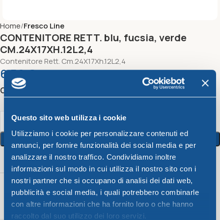
Home
Fresco Line
CONTENITORE RETT. blu, fucsia, verde
CM.24X17XH.12L2,4
Contenitore Rett. Cm.24X17Xh.12L2,4
6,56
€
Color
Questo sito web utilizza i cookie
Utilizziamo i cookie per personalizzare contenuti ed
Aggiungi Al Carrello
annunci, per fornire funzionalità dei social media e per
analizzare il nostro traffico. Condividiamo inoltre
Peso
Color
Capacità
informazioni sul modo in cui utilizza il nostro sito con i
nostri partner che si occupano di analisi dei dati web,
Fucsia
,
pubblicità e social media, i quali potrebbero combinarle
Blu
,
con altre informazioni che ha fornito loro o che hanno
250 g
Verde
2,4 lt
raccolto dal suo utilizzo dei loro servizi.