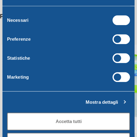
Selezione
Potrebbero interessarti anche
Necessari
del
consenso
Preferenze
Statistiche
Marketing
Mostra dettagli
Accetta tutti