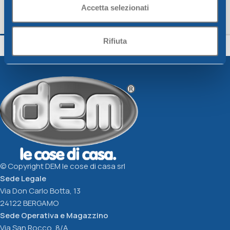
Accetta selezionati
BARAT. C/DOSATORE blu, fucsia, verde
CONTENITORE QUAD.
CM.17X9,5XH15 L.1
CM.20X20XH.9 L.2,
Rifiuta
Fresco Line
Fresco Line
5,26
€
6,80
€
Scegli
Scegli
© Copyright DEM le cose di casa srl
Sede Legale
Via Don Carlo Botta, 13
24122 BERGAMO
Sede Operativa e Magazzino
Via San Rocco, 8/A