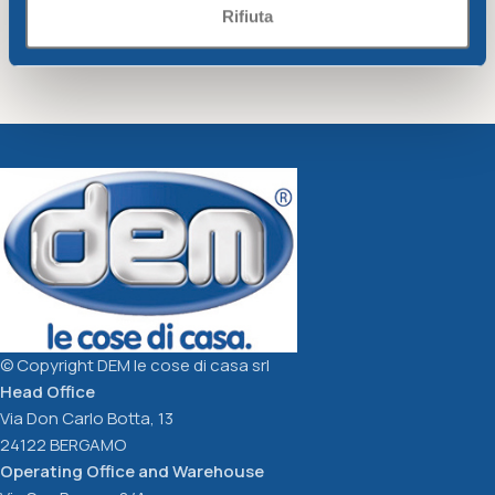
Rifiuta
JAR W/DISPENSER blue,
SQUARE CONTAINER blue,
fuchsia, green
fuchsia, green
Fresco Line
Fresco Line
CM.17X9,5XH15 L.1
CM.20X20XH.9 L.2,5
5,26
€
6,80
€
Select Options
Select Options
© Copyright DEM le cose di casa srl
Head Office
Via Don Carlo Botta, 13
24122 BERGAMO
Operating Office and Warehouse