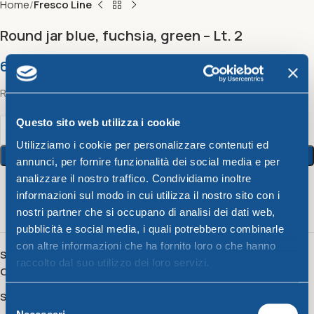
Home
Fresco Line
Round jar blue, fuchsia, green – Lt. 2
6,40
€
Round jar blue, fuchsia, green 10 x h 28 cm – Lt. 2
Questo sito web utilizza i cookie
Utilizziamo i cookie per personalizzare contenuti ed
Add To Cart
annunci, per fornire funzionalità dei social media e per
analizzare il nostro traffico. Condividiamo inoltre
informazioni sul modo in cui utilizza il nostro sito con i
16
People watching this product now!
nostri partner che si occupano di analisi dei dati web,
pubblicità e social media, i quali potrebbero combinarle
con altre informazioni che ha fornito loro o che hanno
SKU:
16330
raccolto dal suo utilizzo dei loro servizi.
Category:
Fresco Line
Share:
Selezione