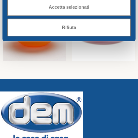
Accetta selezionati
Rifiuta
Salad bowl CM. 20 Bahia
Dessert/fruits plate CM.17
Bahia
Bahia
Bahia
5,21
€
1,40
€
Add To Cart
Add To Cart