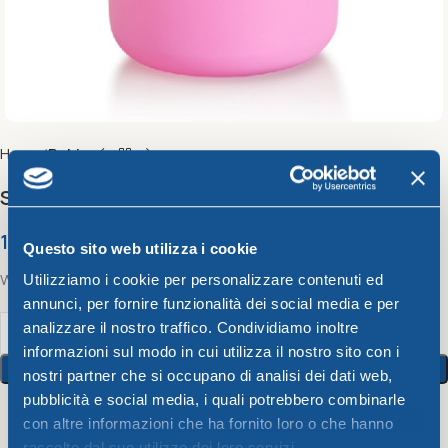
Home
Bahia
Small water glass cc.250
1,07
€
Questo sito web utilizza i cookie
Water glass, assorted colors: fuchsia, lilac, lime and orange
Utilizziamo i cookie per personalizzare contenuti ed
annunci, per fornire funzionalità dei social media e per
analizzare il nostro traffico. Condividiamo inoltre
informazioni sul modo in cui utilizza il nostro sito con i
Add To Cart
nostri partner che si occupano di analisi dei dati web,
pubblicità e social media, i quali potrebbero combinarle
con altre informazioni che ha fornito loro o che hanno
18
People watching this product now!
raccolto dal suo utilizzo dei loro servizi.