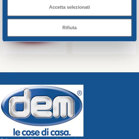
Accetta selezionati
Rifiuta
Small bowl CM.12 Bahia
Pizza plate CM.33 Bahia
Bahia
Bahia
2,07
€
3,35
€
Add To Cart
Add To Cart