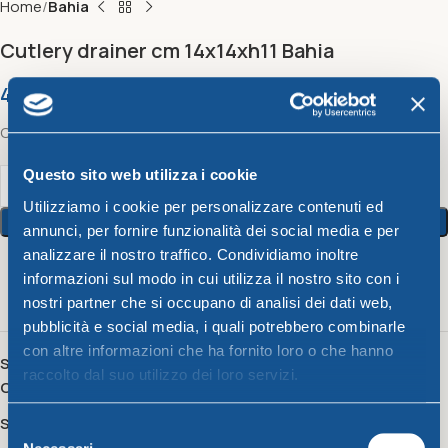
Home
Bahia
Cutlery drainer cm 14x14xh11 Bahia
4,21
€
Cutlery drainer cm 14x14xh11
Questo sito web utilizza i cookie
Utilizziamo i cookie per personalizzare contenuti ed
Add To Cart
annunci, per fornire funzionalità dei social media e per
analizzare il nostro traffico. Condividiamo inoltre
informazioni sul modo in cui utilizza il nostro sito con i
7
People watching this product now!
nostri partner che si occupano di analisi dei dati web,
pubblicità e social media, i quali potrebbero combinarle
con altre informazioni che ha fornito loro o che hanno
SKU:
52130
raccolto dal suo utilizzo dei loro servizi.
Category:
Bahia
Share:
Selezione