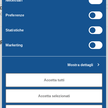
Necessari
del
consenso
Description
Cutlery drainer cm 14x14xh11 assorted colors
Preferenze
Statistiche
Related products
Marketing
Mostra dettagli
Accetta tutti
Accetta selezionati