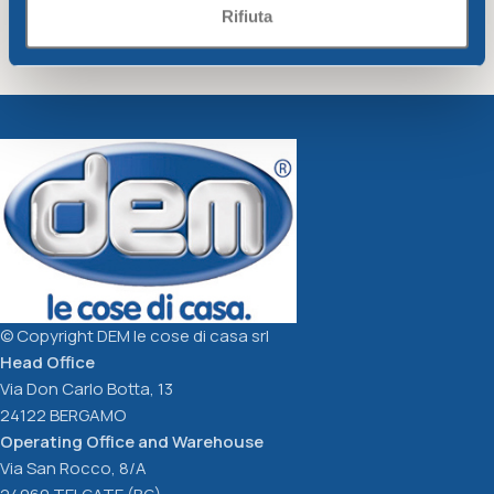
Rifiuta
Salad bowl CM. 16 Bahia
Small bowl CM.12 Bahia
Bahia
Bahia
3,07
€
2,07
€
Add To Cart
Add To Cart
© Copyright DEM le cose di casa srl
Head Office
Via Don Carlo Botta, 13
24122 BERGAMO
Operating Office and Warehouse
Via San Rocco, 8/A