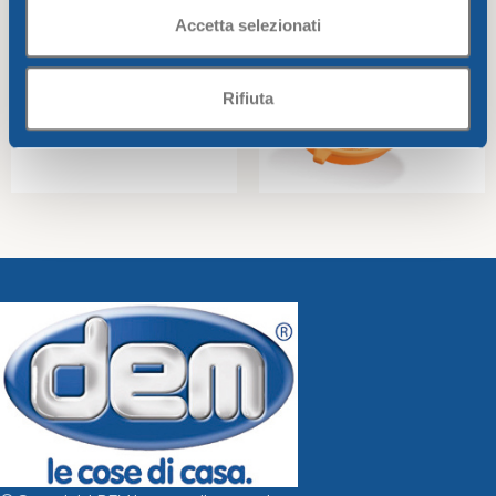
Accetta selezionati
Rifiuta
Dessert/fruits plate CM.17
Rice strainer with handle
Bahia
diam.cm21 Bahia
Bahia
Bahia
1,40
€
2,81
€
Add To Cart
Add To Cart