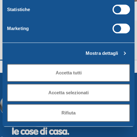
Statistiche
Marketing
Mostra dettagli
Imbuto diam. Cm15xh15 burro
Imbuto diam. Cm15x
Unica
Unica
Accetta tutti
2,00
€
2,00
€
Aggiungi Al Carrello
Aggiungi Al Carrello
Accetta selezionati
Rifiuta