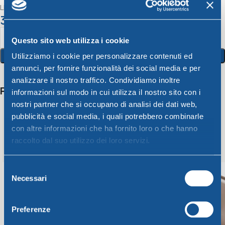
LINEA UNICA COLAPASTA TORTORA diam. cm30
3,94
€
Questo sito web utilizza i cookie
Aggiungi Al Carrello
Utilizziamo i cookie per personalizzare contenuti ed
annunci, per fornire funzionalità dei social media e per
analizzare il nostro traffico. Condividiamo inoltre
Potrebbero interessarti anche
informazioni sul modo in cui utilizza il nostro sito con i
nostri partner che si occupano di analisi dei dati web,
pubblicità e social media, i quali potrebbero combinarle
con altre informazioni che ha fornito loro o che hanno
raccolto dal suo utilizzo dei loro servizi.
Selezione
Necessari
del
consenso
Preferenze