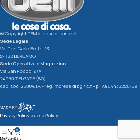
© Copyright DEM le cose di casa srl
Sede Legale
Via Don Carlo Botta, 13
24122 BERGAMO
Sede Operativa e Magazzino
Via San Rocco, 8/A
24060 TELGATE (BG)
cap. soc. 2500€ i.v. - reg. imprese di bg / c.f. - p. iva 04433220169
Privacy Policy
cookie Policy
0
Menu
Filters
Cart