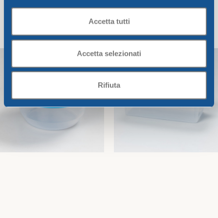
SET 5 FRESKO TONDI CM.8-
CONTENITORE ERMETICO
Accetta tutti
10-12-16-20
TONDO CC.1600
Pinguini
Pinguini
8,01
€
2,81
€
Accetta selezionati
Aggiungi Al Carrello
Aggiungi Al Carrello
Rifiuta
CONTENITORE ERMETICO
CONTENITORE
TONDO CC.300
RETTANGOLARE CC.1000
Pinguini
Pinguini
1,34
€
2,28
€