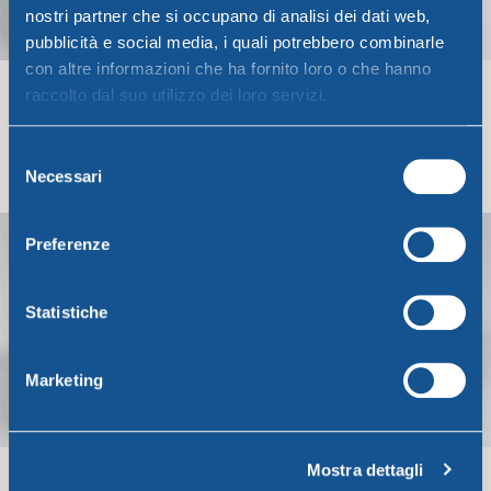
nostri partner che si occupano di analisi dei dati web,
pubblicità e social media, i quali potrebbero combinarle
con altre informazioni che ha fornito loro o che hanno
raccolto dal suo utilizzo dei loro servizi.
CONTENITORE QUADRO CC.
CONTENITORE QUADRO CC.
Selezione
750 PINGUINI
2500
Necessari
Pinguini
Pinguini
del
1,80
€
4,68
€
consenso
Aggiungi Al Carrello
Aggiungi Al Carrello
Preferenze
Statistiche
Marketing
Mostra dettagli