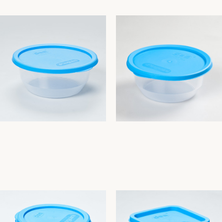
CONTENITORE ERMETICO
CONTENITORE ERMETICO
TONDO CC.900
TONDO CC.2800
Pinguini
Pinguini
2,00
€
3,94
€
Aggiungi Al Carrello
Aggiungi Al Carrello