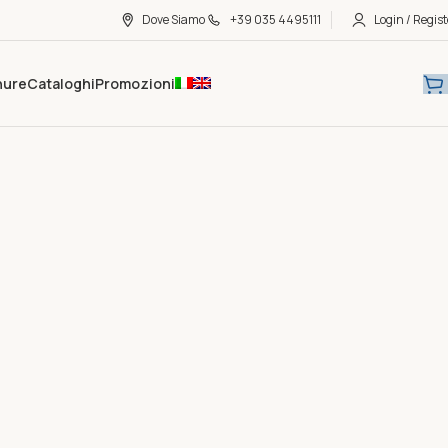
Dove Siamo
+39 035 4495111
Login / Regist
hure
Cataloghi
Promozioni