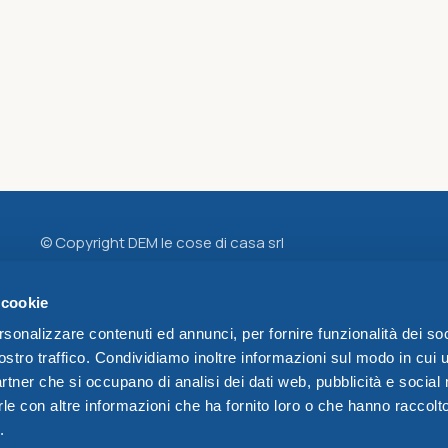
© Copyright DEM le cose di casa srl
Sede Legale
Via Don Carlo Botta, 13
 cookie
24122 BERGAMO
rsonalizzare contenuti ed annunci, per fornire funzionalità dei soc
Sede Operativa e Magazzino
ostro traffico. Condividiamo inoltre informazioni sul modo in cui u
Via San Rocco, 8/A
partner che si occupano di analisi dei dati web, pubblicità e social
24060 TELGATE (BG)
le con altre informazioni che ha fornito loro o che hanno raccolt
cap. soc. 2500€ i.v. - reg. imprese di bg / c.f. - p. iva
.
04433220169