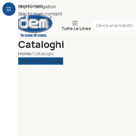
Azienda
Skip to navigation
Contatti
Skip to main content
Tutte Le Linee
Cataloghi
Home
Cataloghi
Scarica IL CATALOGO