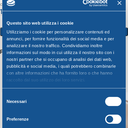
cm. 26 x h14
11,62
€
Questo sito web utilizza i cookie
Aggiungi Al Carrello
Utilizziamo i cookie per personalizzare contenuti ed
annunci, per fornire funzionalità dei social media e per
analizzare il nostro traffico. Condividiamo inoltre
Potrebbero interessarti anche
informazioni sul modo in cui utilizza il nostro sito con i
nostri partner che si occupano di analisi dei dati web,
pubblicità e social media, i quali potrebbero combinarle
con altre informazioni che ha fornito loro o che hanno
raccolto dal suo utilizzo dei loro servizi.
Selezione
Necessari
del
consenso
Preferenze