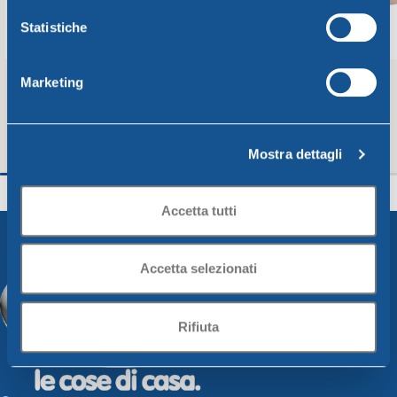
Statistiche
Marketing
Mostra dettagli
Colapasta diam. Cm26 tortora
Imbuto diam. Cm15x
Unica
Unica
Accetta tutti
3,21
€
2,00
€
Aggiungi Al Carrello
Aggiungi Al Carrello
Accetta selezionati
Rifiuta