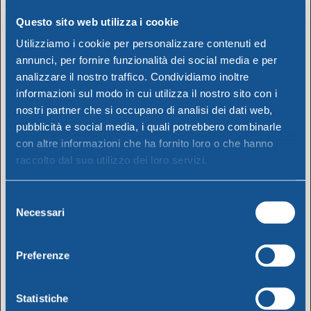
web per facilitare la
visualizzazione delle
Questo sito web utilizza i cookie
immagini dei prodotti,
Utilizziamo i cookie per personalizzare contenuti ed
le funzioni di filtro e le
annunci, per fornire funzionalità dei social media e per
funzionalità del
analizzare il nostro traffico. Condividiamo inoltre
carrello.
informazioni sul modo in cui utilizza il nostro sito con i
shop_view
www.dem.e
Utilizzato per
Session
nostri partner che si occupano di analisi dei dati web,
u
mantenere l'aspetto
e
pubblicità e social media, i quali potrebbero combinarle
visivo del pittogramma
con altre informazioni che ha fornito loro o che hanno
del carrello e di altri
raccolto dal suo utilizzo dei loro servizi.
elementi grafici sul
sito web.
Selezione
Necessari
del
wc_cart_ha
www.dem.e
In attesa
Persiste
consenso
sh_#
u
nte
Preferenze
wc_fragme
www.dem.e
In attesa
Session
nts_#
u
e
wordpress_
www.dem.e
Utilizzato per
Session
Statistiche