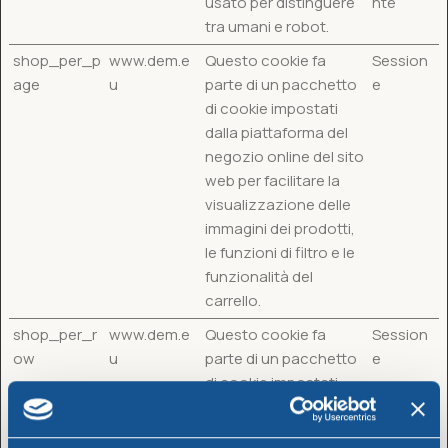
usato per distinguere
nte
tra umani e robot.
shop_per_p
www.dem.e
Questo cookie fa
Session
age
u
parte di un pacchetto
e
di cookie impostati
dalla piattaforma del
negozio online del sito
web per facilitare la
visualizzazione delle
immagini dei prodotti,
le funzioni di filtro e le
funzionalità del
carrello.
shop_per_r
www.dem.e
Questo cookie fa
Session
ow
u
parte di un pacchetto
e
di cookie impostati
dalla piattaforma del
negozio online del sito