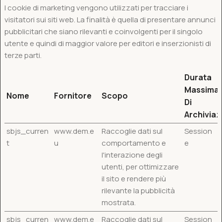
I cookie di marketing vengono utilizzati per tracciare i
visitatori sui siti web. La finalità è quella di presentare annunci
pubblicitari che siano rilevanti e coinvolgenti per il singolo
utente e quindi di maggior valore per editori e inserzionisti di
terze parti.
Durata
Massima
Nome
Fornitore
Scopo
Di
Archiviaz
sbjs_curren
www.dem.e
Raccoglie dati sul
Session
t
u
comportamento e
e
l'interazione degli
utenti, per ottimizzare
il sito e rendere più
rilevante la pubblicità
mostrata.
sbjs_curren
www.dem.e
Raccoglie dati sul
Session