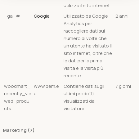
utilizza il sito internet.
_ga_#
Google
Utilizzato da Google
2 anni
Analytics per
raccogliere dati sul
numero di volte che
un utente ha visitato il
sito internet, oltre che
le dati per la prima
visita e la visita più
recente.
woodmart_
www.dem.e
Contiene dati sugli
7 giorni
recently_vie
u
ultimi prodotti
wed_produ
visualizzati dal
cts
visitatore.
Marketing (7)