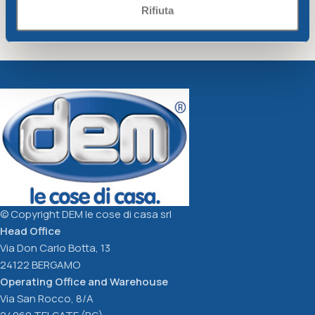
Rifiuta
HO.RE.CA. ROUND
HO.RE.CA. ICE GLASS
TRANSPARENT SALAD
cc.400
Ho.re.ca - Smarty
Ho.re.ca - Smarty
BOWL diam. 34cm
12,42
€
1,88
€
Add To Cart
Add To Cart
© Copyright DEM le cose di casa srl
Head Office
Via Don Carlo Botta, 13
24122 BERGAMO
Operating Office and Warehouse
Via San Rocco, 8/A