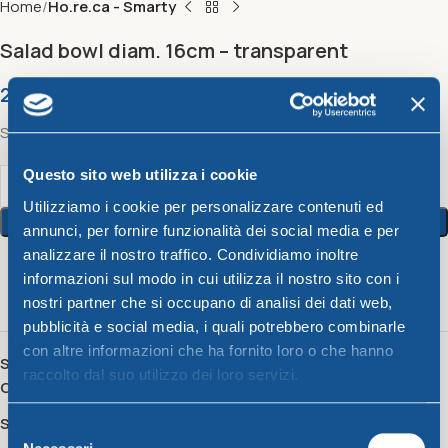
Home
Ho.re.ca - Smarty
Salad bowl diam. 16cm – transparent
2,92
€
Salad bowl diam. 16cm – transparent
Questo sito web utilizza i cookie
Utilizziamo i cookie per personalizzare contenuti ed
Add To Cart
annunci, per fornire funzionalità dei social media e per
analizzare il nostro traffico. Condividiamo inoltre
informazioni sul modo in cui utilizza il nostro sito con i
6
People watching this product now!
nostri partner che si occupano di analisi dei dati web,
pubblicità e social media, i quali potrebbero combinarle
con altre informazioni che ha fornito loro o che hanno
SKU:
47130
raccolto dal suo utilizzo dei loro servizi.
Category:
Ho.re.ca - Smarty
Share:
Selezione