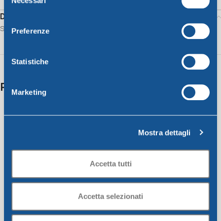
Necessari
del
consenso
Description
Salad bowl diam. 16cm – transparent
Preferenze
Statistiche
Related products
Marketing
Mostra dettagli
Accetta tutti
Accetta selezionati