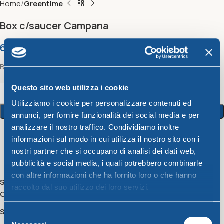
Home
Greentime
Box c/saucer Campana
6,89
€
Box c/saucer Campana
Questo sito web utilizza i cookie
Utilizziamo i cookie per personalizzare contenuti ed
Add To Cart
annunci, per fornire funzionalità dei social media e per
analizzare il nostro traffico. Condividiamo inoltre
informazioni sul modo in cui utilizza il nostro sito con i
2
People watching this product now!
nostri partner che si occupano di analisi dei dati web,
pubblicità e social media, i quali potrebbero combinarle
con altre informazioni che ha fornito loro o che hanno
SKU:
85412501
raccolto dal suo utilizzo dei loro servizi.
Category:
Greentime
Share:
Selezione