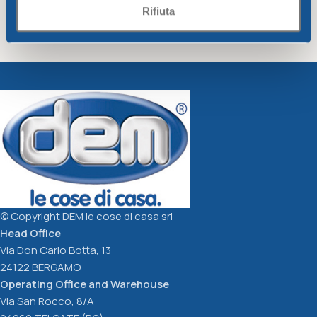
Rifiuta
Plant saucer w/wheels cm.
Box c/saucer Bell
32
Greentime
Greentime
8,91
€
5,15
€
Add To Cart
Add To Cart
© Copyright DEM le cose di casa srl
Head Office
Via Don Carlo Botta, 13
24122 BERGAMO
Operating Office and Warehouse
Via San Rocco, 8/A