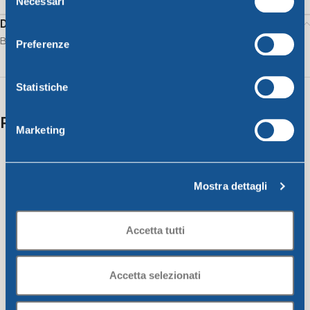
Necessari
del
consenso
Description
Box c/saucer Campana
Preferenze
Statistiche
Related products
Marketing
Mostra dettagli
Accetta tutti
Accetta selezionati