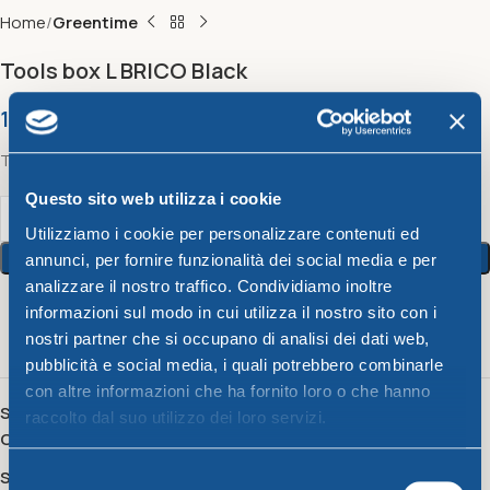
Home
Greentime
Tools box L BRICO Black
17,90
€
Tools box L BRICO
Questo sito web utilizza i cookie
Utilizziamo i cookie per personalizzare contenuti ed
Add To Cart
annunci, per fornire funzionalità dei social media e per
analizzare il nostro traffico. Condividiamo inoltre
informazioni sul modo in cui utilizza il nostro sito con i
3
People watching this product now!
nostri partner che si occupano di analisi dei dati web,
pubblicità e social media, i quali potrebbero combinarle
con altre informazioni che ha fornito loro o che hanno
SKU:
854901048
raccolto dal suo utilizzo dei loro servizi.
Category:
Greentime
Share:
Selezione