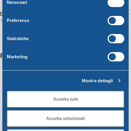
Necessari
del
consenso
Description
Tools box L BRICO
Preferenze
Statistiche
Related products
Marketing
Mostra dettagli
Accetta tutti
Accetta selezionati