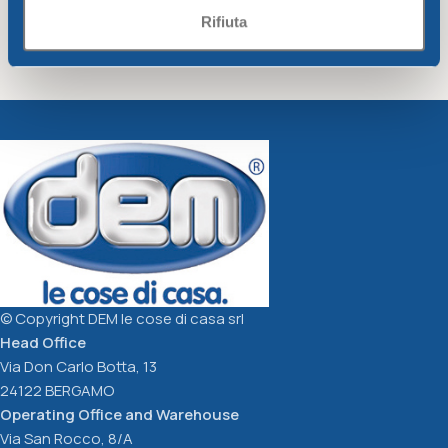
Rifiuta
Plant saucer w/wheels cm.
Bell box
37
Greentime
Greentime
15,68
€
14,25
€
Add To Cart
Add To Cart
© Copyright DEM le cose di casa srl
Head Office
Via Don Carlo Botta, 13
24122 BERGAMO
Operating Office and Warehouse
Via San Rocco, 8/A