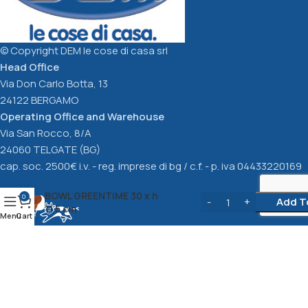
© Copyright DEM le cose di casa srl
Head Office
Via Don Carlo Botta, 13
24122 BERGAMO
Operating Office and Warehouse
Via San Rocco, 8/A
24060 TELGATE (BG)
cap. soc. 2500€ i.v. - reg. imprese di bg / c.f. - p. iva 04433220169
BOWL GREENTIME 30 x h
0
2,51
€
Add T
11,5 cm
Menu
Cart
Privacy Policy
cookie Policy