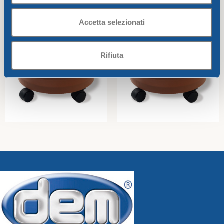
Accetta selezionati
Rifiuta
Plant saucer w/wheels cm.
Plant saucer w/wheels cm.
37
32
Greentime
Greentime
15,68
€
8,91
€
Add To Cart
Add To Cart