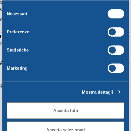
SKU:
15050
Selezione
Category:
Fresco Line
Necessari
del
Share:
consenso
Preferenze
Description
Salad bowl with lid blue, fuchsia, green 24 x h 11 cm – Lt. 3
Statistiche
Additional information
Marketing
Related products
Mostra dettagli
Accetta tutti
Accetta selezionati