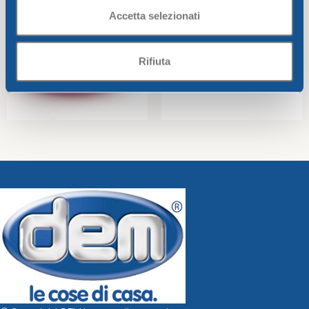
Accetta selezionati
Rifiuta
Small bowl CM.12 Bahia
Dessert/fruits plate CM.17
Bahia
Bahia
Bahia
2,07
€
1,40
€
Add To Cart
Add To Cart