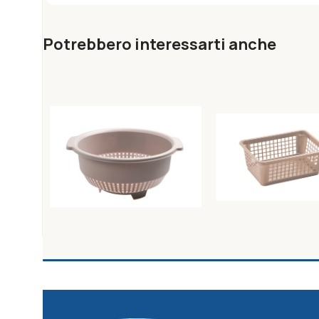
Potrebbero interessarti anche
Colapasta diam. Cm26
Minicesta tortora
tortora
cm12x16xh6
Unica
Unica
3,21
€
1,13
€