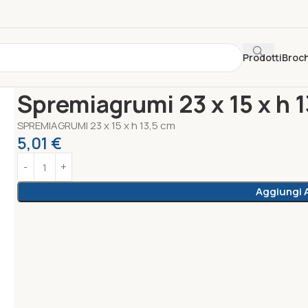
Prodotti
Broc
Home
Unica
Spremiagrumi 23 x 15 x h 13,5 cm tortora
Spremiagrumi 23 x 15 x h 1
SPREMIAGRUMI 23 x 15 x h 13,5 cm
5,01
€
Aggiungi A