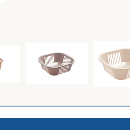
Cestino pane cm 21X21Xh8
Cestino pane cm
tortora
burro
Unica
Unica
2,14
€
2,14
€