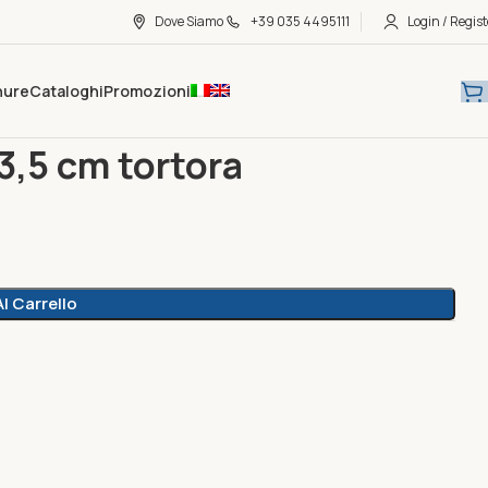
Dove Siamo
+39 035 4495111
Login / Regist
hure
Cataloghi
Promozioni
3,5 cm tortora
l Carrello