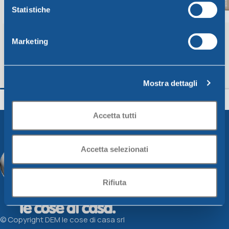
Statistiche
Marketing
Colapasta diam. Cm26 verde lime
Colapasta diam. C
Mostra dettagli
Unica
Unica
3,21
€
3,94
€
Accetta tutti
Aggiungi Al Carrello
Aggiungi Al Carrello
Accetta selezionati
Rifiuta
© Copyright DEM le cose di casa srl