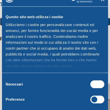
12,88
€
Questo sito web utilizza i cookie
Aggiungi Al Carrello
Utilizziamo i cookie per personalizzare contenuti ed
annunci, per fornire funzionalità dei social media e per
analizzare il nostro traffico. Condividiamo inoltre
Potrebbero interessarti anche
informazioni sul modo in cui utilizza il nostro sito con i
nostri partner che si occupano di analisi dei dati web,
pubblicità e social media, i quali potrebbero combinarle
con altre informazioni che ha fornito loro o che hanno
raccolto dal suo utilizzo dei loro servizi.
Selezione
Necessari
del
consenso
Preferenze