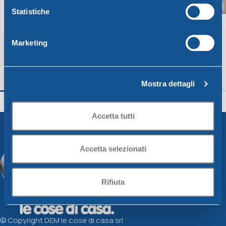
Statistiche
Marketing
Mostra dettagli
Colapasta diam. Cm26 burro
Colapasta diam. C
Unica
Unica
Accetta tutti
3,21
€
3,94
€
Aggiungi Al Carrello
Aggiungi Al Carrello
Accetta selezionati
Rifiuta
© Copyright DEM le cose di casa srl