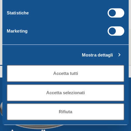
Statistiche
Marketing
Mostra dettagli
Colapasta diam. Cm30 verde lime
Bidoncino da tavola
12cm – h 18cm – Lt. 1
Accetta tutti
Unica
Unica
3,94
€
3,40
€
Aggiungi Al Carrello
Aggiungi Al Carrello
Accetta selezionati
Rifiuta