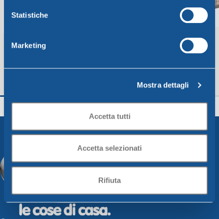
Statistiche
Marketing
Mostra dettagli
Imbuto diam. Cm15xh15 burro
Minicesta tortora 
Unica
Unica
Accetta tutti
2,00
€
1,13
€
Aggiungi Al Carrello
Aggiungi Al Carrello
Accetta selezionati
Rifiuta