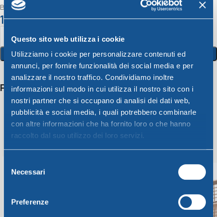
Bicchiere Acqua Bahia Cc 330 verde lime
1,34
€
Questo sito web utilizza i cookie
Aggiungi Al Carrello
Utilizziamo i cookie per personalizzare contenuti ed
annunci, per fornire funzionalità dei social media e per
analizzare il nostro traffico. Condividiamo inoltre
Potrebbero interessarti anche
informazioni sul modo in cui utilizza il nostro sito con i
nostri partner che si occupano di analisi dei dati web,
pubblicità e social media, i quali potrebbero combinarle
con altre informazioni che ha fornito loro o che hanno
raccolto dal suo utilizzo dei loro servizi.
Selezione
Necessari
del
consenso
Preferenze