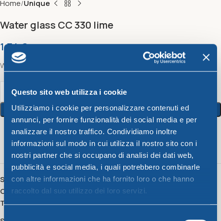
Home
Unique
Water glass CC 330 lime
1,34
€
Water glass CC 330 lime
Questo sito web utilizza i cookie
Utilizziamo i cookie per personalizzare contenuti ed
Add To Cart
annunci, per fornire funzionalità dei social media e per
analizzare il nostro traffico. Condividiamo inoltre
9
People watching this product now!
informazioni sul modo in cui utilizza il nostro sito con i
nostri partner che si occupano di analisi dei dati web,
pubblicità e social media, i quali potrebbero combinarle
SKU:
501354
con altre informazioni che ha fornito loro o che hanno
Category:
Unique
raccolto dal suo utilizzo dei loro servizi.
Tag:
bicchiere
Selezione
Share: