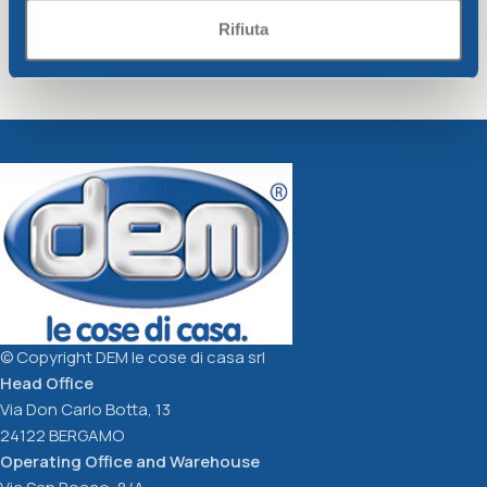
Rifiuta
Colander diam. Cm30
Colander diam. Cm30
butter
dove-grey
Unique
Unique
3,94
€
3,94
€
Add To Cart
Add To Cart
© Copyright DEM le cose di casa srl
Head Office
Via Don Carlo Botta, 13
24122 BERGAMO
Operating Office and Warehouse