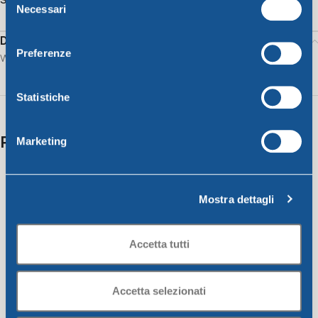
Necessari
del
consenso
Description
Preferenze
Water glass CC 330 lime
Statistiche
Related products
Marketing
Mostra dettagli
Accetta tutti
Accetta selezionati