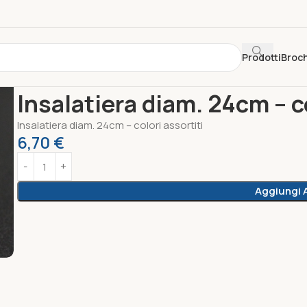
Prodotti
Broc
Home
Inside
Insalatiera diam. 24cm – colori assortiti
Insalatiera diam. 24cm – co
Insalatiera diam. 24cm – colori assortiti
6,70
€
Aggiungi A