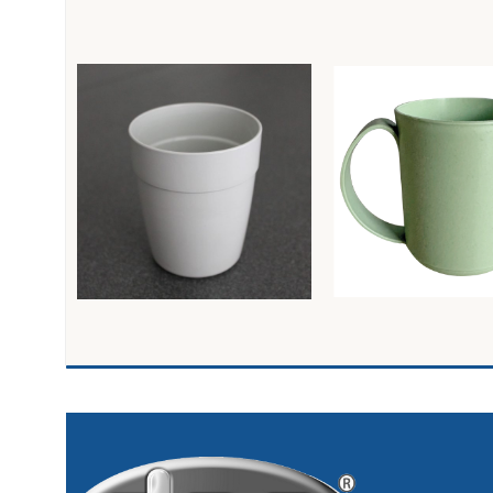
Bicchiere acqua cc.330 –
Caraffina Mug cc.3
colori assortiti
colori assortiti
Inside
Inside
1,37
€
2,24
€