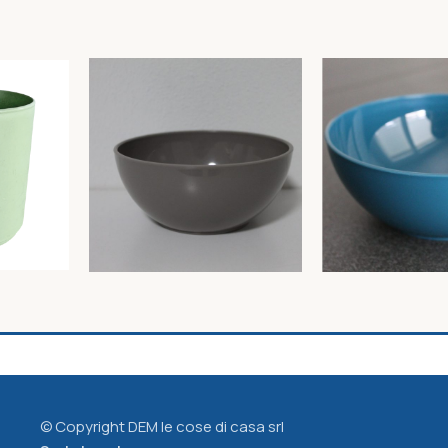
80 –
Ciotolina diam. 12cm – colori
Insalatiera diam.
assortiti
colori assortiti
Inside
Inside
1,68
€
2,80
€
© Copyright DEM le cose di casa srl