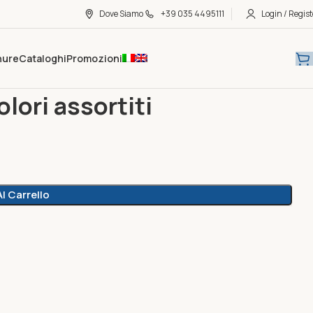
Dove Siamo
+39 035 4495111
Login / Regist
hure
Cataloghi
Promozioni
lori assortiti
l Carrello