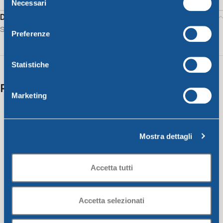
Necessari
del
Description
consenso
Salad bowl diam. 24cm – mixed colors
Preferenze
Statistiche
Related products
Marketing
Mostra dettagli
Accetta tutti
Accetta selezionati