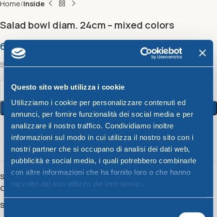
Home
Inside
Salad bowl diam. 24cm – mixed colors
6,70
€
Salad bowl diam. 24cm – mixed colors
Questo sito web utilizza i cookie
Utilizziamo i cookie per personalizzare contenuti ed
Add To Cart
annunci, per fornire funzionalità dei social media e per
analizzare il nostro traffico. Condividiamo inoltre
3
People watching this product now!
informazioni sul modo in cui utilizza il nostro sito con i
nostri partner che si occupano di analisi dei dati web,
pubblicità e social media, i quali potrebbero combinarle
con altre informazioni che ha fornito loro o che hanno
SKU:
17150
raccolto dal suo utilizzo dei loro servizi.
Category:
Inside
Share:
Selezione