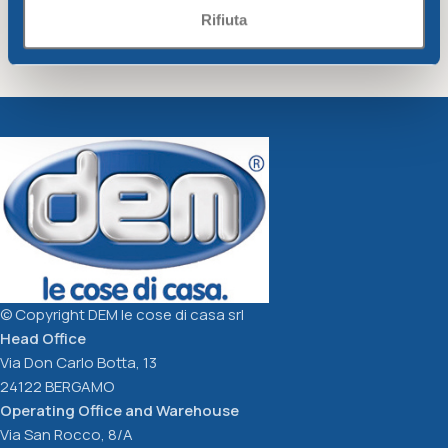
Rifiuta
Plastic cup cc.330 – mixed
Small Carafe Mug cc.380 –
colors
mixed colors
Inside
Inside
1,37
€
2,24
€
Add To Cart
Add To Cart
© Copyright DEM le cose di casa srl
Head Office
Via Don Carlo Botta, 13
24122 BERGAMO
Operating Office and Warehouse
Via San Rocco, 8/A