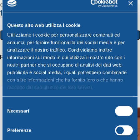
Cassetta Campana
14,25
€
Questo sito web utilizza i cookie
Aggiungi Al Carrello
Utilizziamo i cookie per personalizzare contenuti ed
annunci, per fornire funzionalità dei social media e per
analizzare il nostro traffico. Condividiamo inoltre
Potrebbero interessarti anche
informazioni sul modo in cui utilizza il nostro sito con i
nostri partner che si occupano di analisi dei dati web,
pubblicità e social media, i quali potrebbero combinarle
con altre informazioni che ha fornito loro o che hanno
raccolto dal suo utilizzo dei loro servizi.
Selezione
Necessari
del
consenso
Preferenze