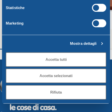
Statistiche
Marketing
Mostra dettagli
SOTTOVASO GREENTIME DIAM. CM. 36
SOTTOVASO GREEN
cotto
cotto
Greentime
Greentime
Accetta tutti
2,78
€
1,16
€
Aggiungi Al Carrello
Aggiungi Al Carrello
Accetta selezionati
Rifiuta