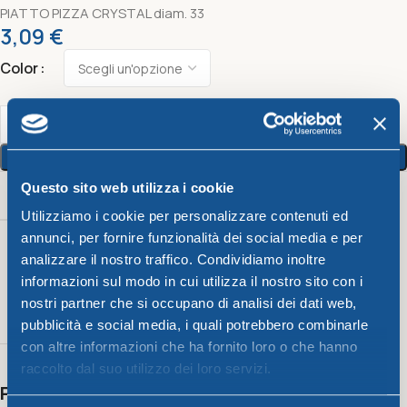
PIATTO PIZZA CRYSTAL diam. 33
3,09
€
Color
Aggiungi Al Carrello
Questo sito web utilizza i cookie
Color
Utilizziamo i cookie per personalizzare contenuti ed
annunci, per fornire funzionalità dei social media e per
Giallo
,
analizzare il nostro traffico. Condividiamo inoltre
Rosso
fragola
,
informazioni sul modo in cui utilizza il nostro sito con i
Blu
,
nostri partner che si occupano di analisi dei dati web,
Turchese
pubblicità e social media, i quali potrebbero combinarle
con altre informazioni che ha fornito loro o che hanno
raccolto dal suo utilizzo dei loro servizi.
Potrebbero interessarti anche