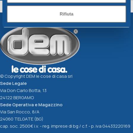
CRYSTALWAY
Crystalway
Crystalway
Rifiuta
2,47
€
4,45
€
Scegli
Scegli
© Copyright DEM le cose di casa srl
Sede Legale
Via Don Carlo Botta, 13
24122 BERGAMO
Sede Operativa e Magazzino
Via San Rocco, 8/A
24060 TELGATE (BG)
cap. soc. 2500€ i.v. - reg. imprese di bg / c.f. - p. iva 04433220169