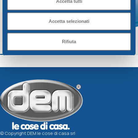
Accetta tutti
Accetta selezionati
Rifiuta
BICCHIERE ACQUA CC 330
CARAFFINA “MUG” 
CRYSTALWAY
CRYSTALWAY
Crystalway
Crystalway
1,61
€
2,16
€
Scegli
Scegli
© Copyright DEM le cose di casa srl