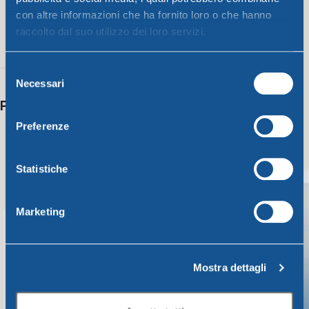
Rosso
con altre informazioni che ha fornito loro o che hanno
fragola
,
raccolto dal suo utilizzo dei loro servizi.
Blu
,
70 g
Turchese
0,865 lt
Selezione
Necessari
del
Potrebbero interessarti anche
consenso
Preferenze
Statistiche
Marketing
Mostra dettagli