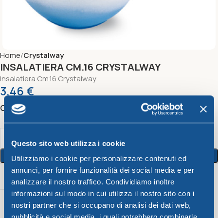
Home
Crystalway
INSALATIERA CM.16 CRYSTALWAY
Insalatiera Cm.16 Crystalway
3,46
€
Color
Questo sito web utilizza i cookie
Aggiungi Al Carrello
Utilizziamo i cookie per personalizzare contenuti ed
annunci, per fornire funzionalità dei social media e per
Peso
Color
Capacità
analizzare il nostro traffico. Condividiamo inoltre
informazioni sul modo in cui utilizza il nostro sito con i
Giallo
nostri partner che si occupano di analisi dei dati web,
Lime
,
pubblicità e social media, i quali potrebbero combinarle