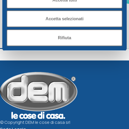
Accetta selezionati
Rifiuta
BICCHIERE BIBITA CC.450
BICCHIERE ACQUA 
CRYSTALWAY
CRYSTALWAY
Crystalway
Crystalway
1,98
€
1,61
€
Scegli
Scegli
© Copyright DEM le cose di casa srl