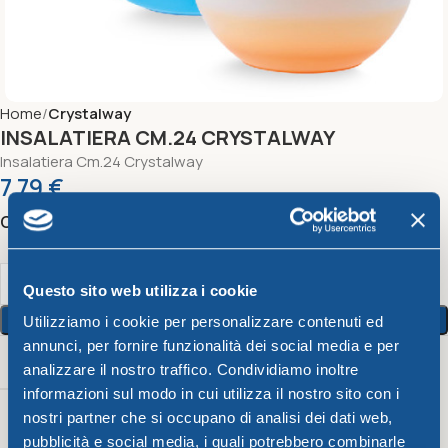
Home
Crystalway
INSALATIERA CM.24 CRYSTALWAY
Insalatiera Cm.24 Crystalway
7,79
€
Color
Questo sito web utilizza i cookie
Aggiungi Al Carrello
Utilizziamo i cookie per personalizzare contenuti ed
annunci, per fornire funzionalità dei social media e per
Peso
Color
Capacità
analizzare il nostro traffico. Condividiamo inoltre
informazioni sul modo in cui utilizza il nostro sito con i
Giallo
nostri partner che si occupano di analisi dei dati web,
Lime
,
pubblicità e social media, i quali potrebbero combinarle