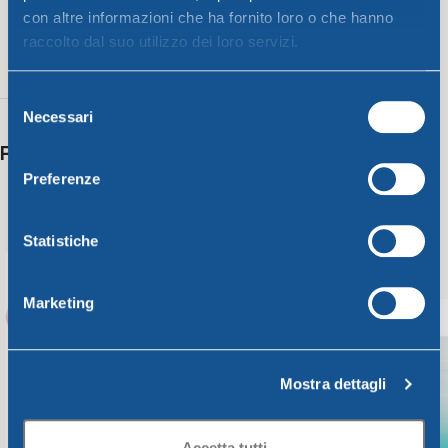
Rosso
con altre informazioni che ha fornito loro o che hanno
fragola
,
raccolto dal suo utilizzo dei loro servizi.
Blu
,
262 g
Turchese
3 lt
Selezione
Necessari
del
consenso
Potrebbero interessarti anche
Preferenze
Statistiche
Marketing
Mostra dettagli
Accetta tutti