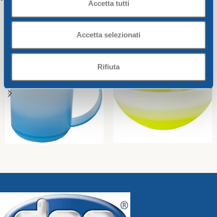
Accetta tutti
Accetta selezionati
Rifiuta
JUG “MUG” CC.380
SALAD BOWL CM.34
CRYSTALWAY
CRYSTALWAY
Crystalway
Crystalway
2,16
€
13,61
€