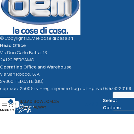
Select Options
Select Options
© Copyright DEM le cose di casa srl
Head Office
Via Don Carlo Botta, 13
24122 BERGAMO
Operating Office and Warehouse
Via San Rocco, 8/A
24060 TELGATE (BG)
cap. soc. 2500€ i.v. - reg. imprese di bg / c.f. - p. iva 04433220169
Select
SALAD BOWL CM.24
0
7,79
€
CRYSTALWAY
Options
Menu
Cart
Privacy Policy
cookie Policy