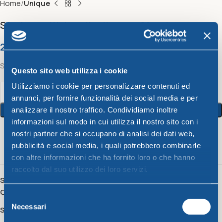
Home
Unique
Strainer with handle diam.cm21 red
2,81
€
Strainer with handle diam.cm21 red
Questo sito web utilizza i cookie
Utilizziamo i cookie per personalizzare contenuti ed
annunci, per fornire funzionalità dei social media e per
Add To Cart
analizzare il nostro traffico. Condividiamo inoltre
informazioni sul modo in cui utilizza il nostro sito con i
nostri partner che si occupano di analisi dei dati web,
3
People watching this product now!
pubblicità e social media, i quali potrebbero combinarle
con altre informazioni che ha fornito loro o che hanno
raccolto dal suo utilizzo dei loro servizi.
SKU:
521105IP
Category:
Unique
Selezione
Necessari
del
Share:
consenso