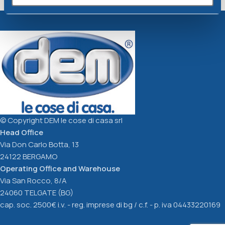
Colander diam. Cm26
Colander diam. Cm30
dove-grey
dove-grey
Unique
Unique
3,21
€
3,94
€
Add To Cart
Add To Cart
© Copyright DEM le cose di casa srl
Head Office
Via Don Carlo Botta, 13
24122 BERGAMO
Operating Office and Warehouse
Via San Rocco, 8/A
24060 TELGATE (BG)
cap. soc. 2500€ i.v. - reg. imprese di bg / c.f. - p. iva 04433220169