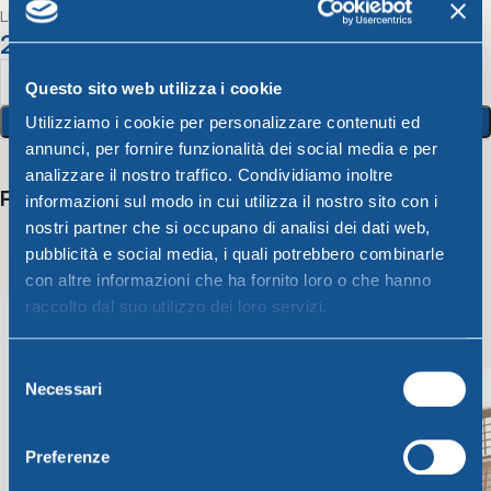
LINEA UNICA COLARISO CON MANICO CORALLO diam.cm21
2,81
€
Questo sito web utilizza i cookie
Aggiungi Al Carrello
Utilizziamo i cookie per personalizzare contenuti ed
annunci, per fornire funzionalità dei social media e per
analizzare il nostro traffico. Condividiamo inoltre
Potrebbero interessarti anche
informazioni sul modo in cui utilizza il nostro sito con i
nostri partner che si occupano di analisi dei dati web,
pubblicità e social media, i quali potrebbero combinarle
con altre informazioni che ha fornito loro o che hanno
raccolto dal suo utilizzo dei loro servizi.
Selezione
Necessari
del
consenso
Preferenze