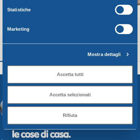
Statistiche
Marketing
Mostra dettagli
SET 4 POSATE PIC-NIC MONOCOLORE
Minicesta tortora 
BURRO
Unica
Unica
Accetta tutti
1,61
€
1,13
€
Scegli
Aggiungi Al Carrello
Accetta selezionati
Rifiuta