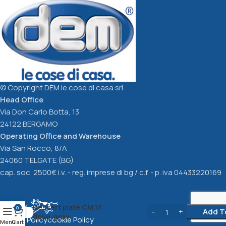
Unique
Unique
Lt. 1,5
2,00
€
3,40
€
Add To Cart
Add To Cart
© Copyright DEM le cose di casa srl
Head Office
Via Don Carlo Botta, 13
24122 BERGAMO
Operating Office and Warehouse
Via San Rocco, 8/A
24060 TELGATE (BG)
cap. soc. 2500€ i.v. - reg. imprese di bg / c.f. - p. iva 04433220169
Dessert plate CM.17
0
1,40
€
Add T
dove-grey
Privacy Policy
cookie Policy
Menu
Cart