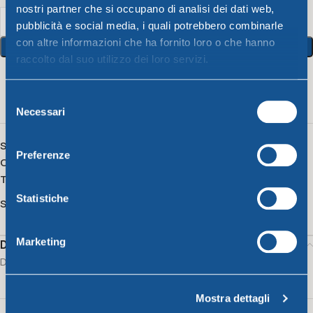
nostri partner che si occupano di analisi dei dati web,
pubblicità e social media, i quali potrebbero combinarle
con altre informazioni che ha fornito loro o che hanno
Add To Cart
raccolto dal suo utilizzo dei loro servizi.
19
People watching this product now!
Selezione
Necessari
del
consenso
SKU:
502202
Preferenze
Category:
Unique
Tag:
piatto
Statistiche
Share:
Marketing
Description
Dessert plate CM.17 dove-grey
Mostra dettagli