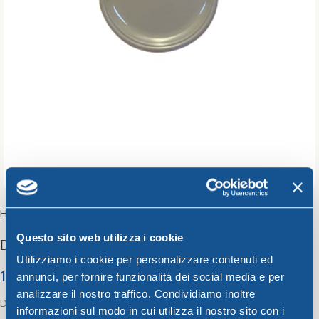
Home
Unique
Questo sito web utilizza i cookie
Dessert plate CM.17 dove-grey
Utilizziamo i cookie per personalizzare contenuti ed
1,40
€
annunci, per fornire funzionalità dei social media e per
analizzare il nostro traffico. Condividiamo inoltre
Dessert plate CM.17 dove-grey
informazioni sul modo in cui utilizza il nostro sito con i