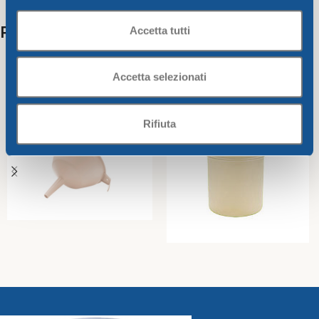
Related products
Accetta tutti
Accetta selezionati
Rifiuta
Funnel diam. Cm15xh15
Table waste bin color
butter
butter diam. 12cm – h 18cm –