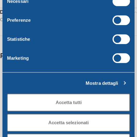
Necessari
del
consenso
Description
Colander diam. Cm30 lime
Preferenze
Statistiche
Related products
Marketing
Mostra dettagli
Accetta tutti
Accetta selezionati