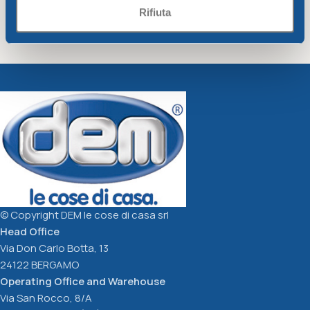
Rifiuta
Colander diam. Cm26
Funnel diam. Cm15xh15
dove-grey
butter
Unique
Unique
3,21
€
2,00
€
Add To Cart
Add To Cart
© Copyright DEM le cose di casa srl
Head Office
Via Don Carlo Botta, 13
24122 BERGAMO
Operating Office and Warehouse
Via San Rocco, 8/A