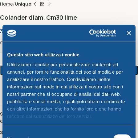
Home
Unique
Colander diam. Cm30 lime
3,94
€
Colander diam. Cm30 lime
Questo sito web utilizza i cookie
Utilizziamo i cookie per personalizzare contenuti ed
Add To Cart
annunci, per fornire funzionalità dei social media e per
analizzare il nostro traffico. Condividiamo inoltre
informazioni sul modo in cui utilizza il nostro sito con i
19
People watching this product now!
nostri partner che si occupano di analisi dei dati web,
pubblicità e social media, i quali potrebbero combinarle
con altre informazioni che ha fornito loro o che hanno
SKU:
521654
raccolto dal suo utilizzo dei loro servizi.
Category:
Unique
Share:
Selezione