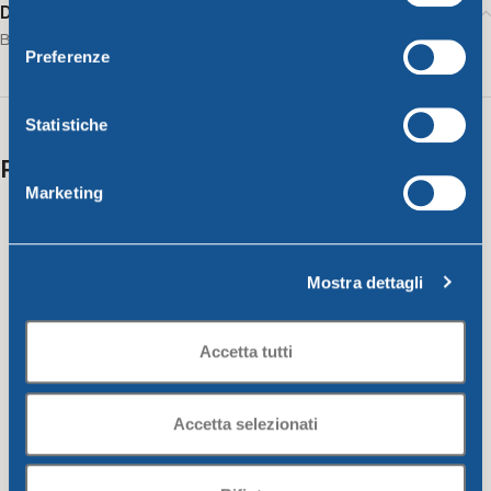
Description
consenso
Bowl w/edge CM. 20 dove-grey
Preferenze
Statistiche
Related products
Marketing
Mostra dettagli
Accetta tutti
Accetta selezionati