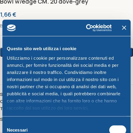
Bowl w/edge CM. 20 dove-grey
1,66
€
Bowl w/edge CM. 20 dove-grey
Questo sito web utilizza i cookie
Add To Cart
Utilizziamo i cookie per personalizzare contenuti ed
annunci, per fornire funzionalità dei social media e per
20
People watching this product now!
analizzare il nostro traffico. Condividiamo inoltre
informazioni sul modo in cui utilizza il nostro sito con i
nostri partner che si occupano di analisi dei dati web,
pubblicità e social media, i quali potrebbero combinarle
SKU:
522032
con altre informazioni che ha fornito loro o che hanno
Category:
Unique
raccolto dal suo utilizzo dei loro servizi.
Tag:
insalatiera
Share:
Selezione
Necessari
del