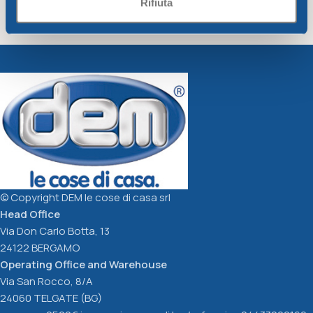
Rifiuta
Colander diam. Cm26
Colander diam. Cm26 lime
dove-grey
Unique
Unique
3,21
€
3,21
€
Add To Cart
Add To Cart
© Copyright DEM le cose di casa srl
Head Office
Via Don Carlo Botta, 13
24122 BERGAMO
Operating Office and Warehouse
Via San Rocco, 8/A
24060 TELGATE (BG)