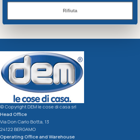
Rifiuta
HO.RE.CA. BLACK GLASS
HO.RE.CA. TRANSPARENT
cc.400
GLASS cc.400
Ho.re.ca - Smarty
Ho.re.ca - Smarty
1,40
€
1,88
€
Add To Cart
Add To Cart
© Copyright DEM le cose di casa srl
Head Office
Via Don Carlo Botta, 13
24122 BERGAMO
Operating Office and Warehouse