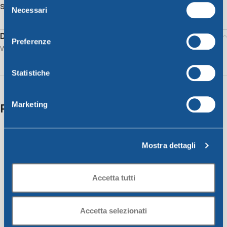
Share:
Necessari
del
consenso
Description
Preferenze
Water glass cc.330 – assorted colors
Statistiche
Marketing
Related products
Mostra dettagli
Accetta tutti
Accetta selezionati