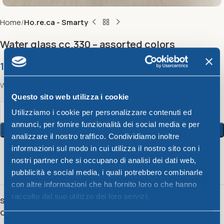
Home
Ho.re.ca - Smarty
Water glass cc.330 – assorted colors
1,37
€
Water glass cc.330 – assorted colors
Questo sito web utilizza i cookie
Utilizziamo i cookie per personalizzare contenuti ed
annunci, per fornire funzionalità dei social media e per
Add To Cart
analizzare il nostro traffico. Condividiamo inoltre
informazioni sul modo in cui utilizza il nostro sito con i
10
People watching this product now!
nostri partner che si occupano di analisi dei dati web,
pubblicità e social media, i quali potrebbero combinarle
con altre informazioni che ha fornito loro o che hanno
raccolto dal suo utilizzo dei loro servizi.
SKU:
40136
Category:
Ho.re.ca - Smarty
Selezione