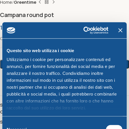
Home
Greentime
Campana round pot
17,59
€
Campana round pot
Questo sito web utilizza i cookie
Utilizziamo i cookie per personalizzare contenuti ed
Add To Cart
annunci, per fornire funzionalità dei social media e per
analizzare il nostro traffico. Condividiamo inoltre
informazioni sul modo in cui utilizza il nostro sito con i
14
People watching this product now!
nostri partner che si occupano di analisi dei dati web,
pubblicità e social media, i quali potrebbero combinarle
con altre informazioni che ha fornito loro o che hanno
SKU:
8541060
raccolto dal suo utilizzo dei loro servizi.
Category:
Greentime
Share:
Selezione