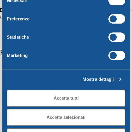
Necessari
del
consenso
Description
Campana round pot
Preferenze
Statistiche
Related products
Marketing
Mostra dettagli
Accetta tutti
Accetta selezionati