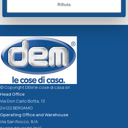
Rifiuta
Campana round pot
Campana planter box
saucer
Greentime
Greentime
1,52
€
6,69
€
Add To Cart
Add To Cart
© Copyright DEM le cose di casa srl
Head Office
Via Don Carlo Botta, 13
24122 BERGAMO
Operating Office and Warehouse
Via San Rocco, 8/A