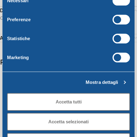
Necessari
del
consenso
Description
Campana round pot
Preferenze
Additional information
Statistiche
Marketing
Related products
Mostra dettagli
Accetta tutti
Accetta selezionati