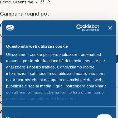
Home
Greentime
Campana round pot
0,87
€
Campana round pot
Questo sito web utilizza i cookie
Utilizziamo i cookie per personalizzare contenuti ed
Add To Cart
annunci, per fornire funzionalità dei social media e per
analizzare il nostro traffico. Condividiamo inoltre
informazioni sul modo in cui utilizza il nostro sito con i
5
People watching this product now!
nostri partner che si occupano di analisi dei dati web,
pubblicità e social media, i quali potrebbero combinarle
con altre informazioni che ha fornito loro o che hanno
SKU:
8541014
raccolto dal suo utilizzo dei loro servizi.
Category:
Greentime
Share:
Selezione