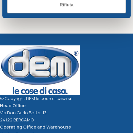
Rifiuta
Box c/saucer Campana
Plant saucer w/wheels cm.
32
Greentime
Greentime
6,89
€
8,91
€
Add To Cart
Add To Cart
© Copyright DEM le cose di casa srl
Head Office
Via Don Carlo Botta, 13
24122 BERGAMO
Operating Office and Warehouse