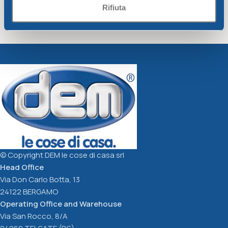
Rifiuta
FROSTY DINNER PLATE
FROSTY CITRUS JUICER 11,5
CM.25
x h 11 cm
Frosty Line
Frosty Line
2,00
€
2,21
€
Add To Cart
Add To Cart
© Copyright DEM le cose di casa srl
Head Office
Via Don Carlo Botta, 13
24122 BERGAMO
Operating Office and Warehouse
Via San Rocco, 8/A