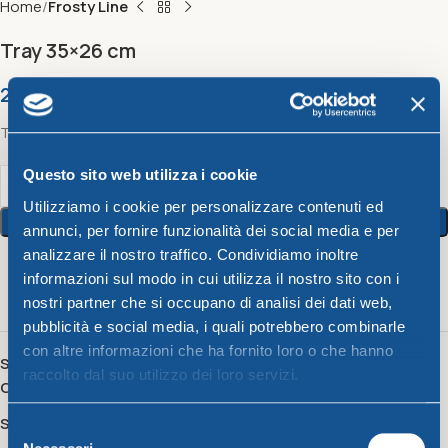
Home
Frosty Line
Tray 35×26 cm
2,73
€
Tray 35×26 cm
Questo sito web utilizza i cookie
Utilizziamo i cookie per personalizzare contenuti ed
Add To Cart
annunci, per fornire funzionalità dei social media e per
analizzare il nostro traffico. Condividiamo inoltre
informazioni sul modo in cui utilizza il nostro sito con i
18
People watching this product now!
nostri partner che si occupano di analisi dei dati web,
pubblicità e social media, i quali potrebbero combinarle
con altre informazioni che ha fornito loro o che hanno
SKU:
74001
raccolto dal suo utilizzo dei loro servizi.
Category:
Frosty Line
Share:
Selezione