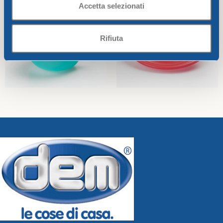
Accetta selezionati
Rifiuta
FROSTY JUMBO CUP
FROSTY SOUP PLATE cm.22
CC.650
Frosty Line
Frosty Line
2,20
€
2,00
€
Add To Cart
Add To Cart