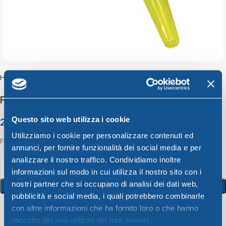
Home
Frosty Line
FROSTY FUNNEL 18 x h 18 cm
2,67
€
Questo sito web utilizza i cookie
Utilizziamo i cookie per personalizzare contenuti ed
FROSTY FUNNEL 18 x h 18 cm
annunci, per fornire funzionalità dei social media e per
analizzare il nostro traffico. Condividiamo inoltre
informazioni sul modo in cui utilizza il nostro sito con i
nostri partner che si occupano di analisi dei dati web,
Add To Cart
pubblicità e social media, i quali potrebbero combinarle
con altre informazioni che ha fornito loro o che hanno
19
People watching this product now!
raccolto dal suo utilizzo dei loro servizi.