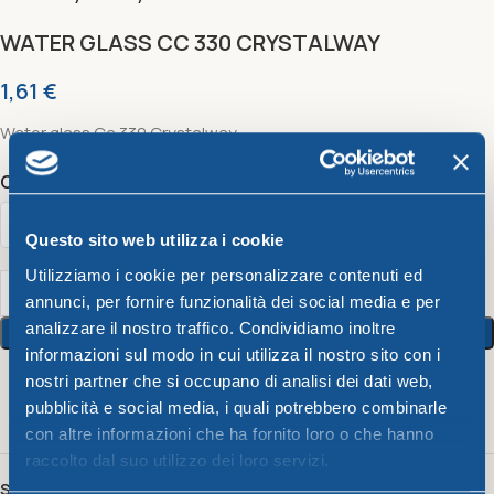
WATER GLASS CC 330 CRYSTALWAY
1,61
€
Water glass Cc 330 Crystalway
Color
Questo sito web utilizza i cookie
Utilizziamo i cookie per personalizzare contenuti ed
annunci, per fornire funzionalità dei social media e per
analizzare il nostro traffico. Condividiamo inoltre
Add To Cart
informazioni sul modo in cui utilizza il nostro sito con i
nostri partner che si occupano di analisi dei dati web,
7
People watching this product now!
pubblicità e social media, i quali potrebbero combinarle
con altre informazioni che ha fornito loro o che hanno
raccolto dal suo utilizzo dei loro servizi.
SKU:
60135