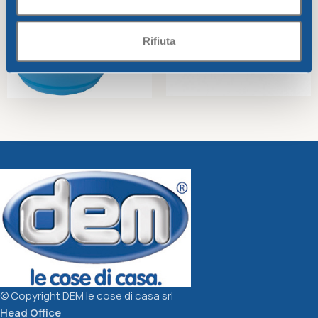
Rifiuta
JUG “MUG” CC.380
JUMBO CUP CC.650
CRYSTALWAY
CRYSTALWAY
Crystalway
Crystalway
2,16
€
2,47
€
Select Options
Select Options
© Copyright DEM le cose di casa srl
Head Office