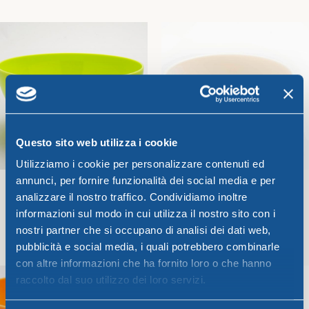
Unica
Unica
3,21
€
12,88
€
Aggiungi Al Carrello
Aggiungi Al Carrello
Questo sito web utilizza i cookie
Utilizziamo i cookie per personalizzare contenuti ed
annunci, per fornire funzionalità dei social media e per
analizzare il nostro traffico. Condividiamo inoltre
informazioni sul modo in cui utilizza il nostro sito con i
Insalatiera CM. 34 verde lime
Insalatiera CM. 34 burro
nostri partner che si occupano di analisi dei dati web,
Unica
Unica
pubblicità e social media, i quali potrebbero combinarle
12,88
€
12,88
€
con altre informazioni che ha fornito loro o che hanno
raccolto dal suo utilizzo dei loro servizi.
Aggiungi Al Carrello
Aggiungi Al Carrello