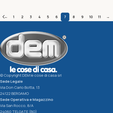
Imbuto diam. Cm12xh12
Colarico con manico
rosso corallo
diam.cm21 rosso corallo
←
1
2
3
4
5
6
7
8
9
10
11
→
Unica
Unica
1,40
€
2,81
€
Aggiungi Al Carrello
Aggiungi Al Carrello
© Copyright DEM le cose di casa srl
Sede Legale
Via Don Carlo Botta, 13
24122 BERGAMO
Sede Operativa e Magazzino
Via San Rocco, 8/A
24060 TELGATE (BG)