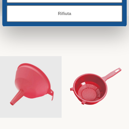
Rifiuta
Insalatiera CM. 28 burro
Bicchiere acqua CC 330
tortora
Unica
Unica
9,48
€
1,34
€
Aggiungi Al Carrello
Aggiungi Al Carrello