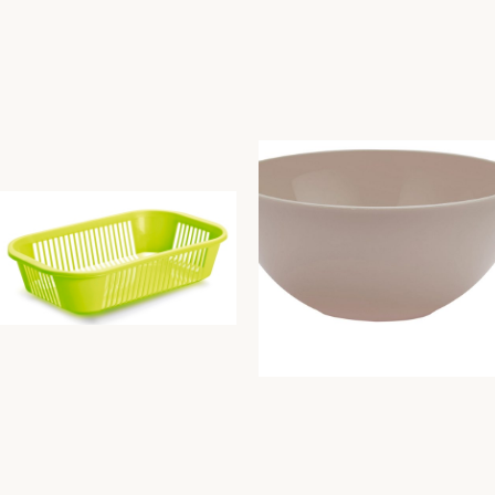
Cestino pane cm 34x21xh8
Cestino pane cm 34x21xh8
burro
tortora
Unica
Unica
3,21
€
3,21
€
Aggiungi Al Carrello
Aggiungi Al Carrello
Cestino pane cm 34x21xh8
Insalatiera CM. 34 tortora
verde lime