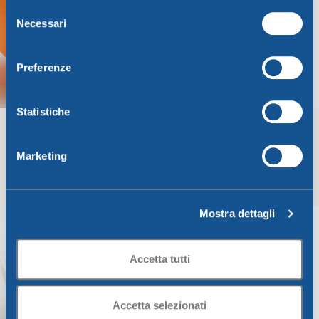
Selezione
Necessari
del
consenso
Preferenze
Statistiche
Marketing
Insalatiera CM. 28 arancione
Insalatiera CM. 28 rosso
corallo
Unica
Unica
9,48
€
9,48
€
Mostra dettagli
Aggiungi Al Carrello
Aggiungi Al Carrello
Accetta tutti
Accetta selezionati